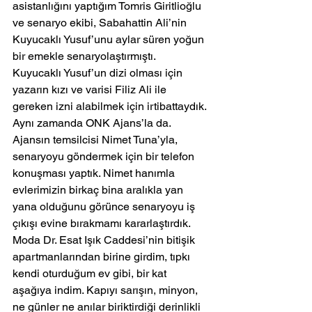
asistanlığını yaptığım Tomris Giritlioğlu 
ve senaryo ekibi, Sabahattin Ali’nin 
Kuyucaklı Yusuf’unu aylar süren yoğun 
bir emekle senaryolaştırmıştı.
Kuyucaklı Yusuf’un dizi olması için 
yazarın kızı ve varisi Filiz Ali ile 
gereken izni alabilmek için irtibattaydık. 
Aynı zamanda ONK Ajans’la da. 
Ajansın temsilcisi Nimet Tuna’yla, 
senaryoyu göndermek için bir telefon 
konuşması yaptık. Nimet hanımla 
evlerimizin birkaç bina aralıkla yan 
yana olduğunu görünce senaryoyu iş 
çıkışı evine bırakmamı kararlaştırdık. 
Moda Dr. Esat Işık Caddesi’nin bitişik 
apartmanlarından birine girdim, tıpkı 
kendi oturduğum ev gibi, bir kat 
aşağıya indim. Kapıyı sarışın, minyon, 
ne günler ne anılar biriktirdiği derinlikli 