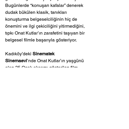
Bugünlerde “konuşan kafalar” denerek 
dudak bükülen klasik, tanıkları 
konuşturma belgeselciliğinin hiç de 
önemini ve ilgi çekiciliğini yitirmediğini, 
tıpkı Onat Kutlar’ın zarafetini taşıyan bir 
belgesel filmle başarıyla gösteriyor.
Kadıköy’deki 
Sinematek 
Sinemaevi
’nde Onat Kutlar’ın yaşgünü 
olan 25 Ocak akşamı gösterilen film, 
MUBI Türkiye’de de izlenebilir.
Sinematek karanfili elden ele… 
Sinematek Sinemaevi Genel 
Koordinatörü, Yönetmen 
Elif Ergezen
’le 
Ocak-Nisan 2024 gösterimlerine, 
Sinematek’in işleyişine dair Artı 
Sahne’de söyleştik. 