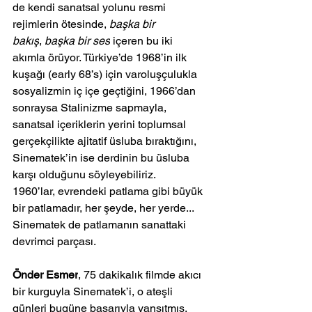
de kendi sanatsal yolunu resmi 
rejimlerin ötesinde, 
başka bir 
bakış
, 
başka bir ses
 içeren bu iki 
akımla örüyor. Türkiye’de 1968’in ilk 
kuşağı (early 68’s) için varoluşçulukla 
sosyalizmin iç içe geçtiğini, 1966’dan 
sonraysa Stalinizme sapmayla, 
sanatsal içeriklerin yerini toplumsal 
gerçekçilikte ajitatif üsluba bıraktığını, 
Sinematek’in ise derdinin bu üsluba 
karşı olduğunu söyleyebiliriz.
1960’lar, evrendeki patlama gibi büyük 
bir patlamadır, her şeyde, her yerde... 
Sinematek de patlamanın sanattaki 
devrimci parçası.
Önder Esmer
, 75 dakikalık filmde akıcı 
bir kurguyla Sinematek’i, o ateşli 
günleri bugüne başarıyla yansıtmış. 