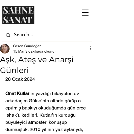
Ceren Gündoğan
15 Mar
3 dakikada okunur
Aşk, Ateş ve Anarşi
Günleri
28 Ocak 2024
Onat Kutlar
’ın yazdığı hikâyeleri ev 
arkadaşım Gülse’nin elinde görüp o 
eprimiş baskıyı okuduğumda günlerce 
İshak’ı, kedileri, Kutlar’ın kurduğu 
büyüleyici atmosferi konuşup 
durmuştuk. 2010 yılının yaz aylarıydı, 