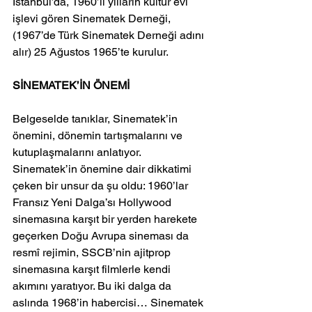
İstanbul’da, 1960’lı yılların kültür evi 
işlevi gören Sinematek Derneği, 
(1967’de Türk Sinematek Derneği adını 
alır) 25 Ağustos 1965’te kurulur.
SİNEMATEK’İN ÖNEMİ
Belgeselde tanıklar, Sinematek’in 
önemini, dönemin tartışmalarını ve 
kutuplaşmalarını anlatıyor. 
Sinematek’in önemine dair dikkatimi 
çeken bir unsur da şu oldu: 1960’lar 
Fransız Yeni Dalga’sı Hollywood 
sinemasına karşıt bir yerden harekete 
geçerken Doğu Avrupa sineması da 
resmî rejimin, SSCB’nin ajitprop 
sinemasına karşıt filmlerle kendi 
akımını yaratıyor. Bu iki dalga da 
aslında 1968’in habercisi… Sinematek 