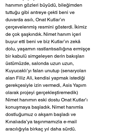
hanımın gözleri büyüdü, bileğimden 
tuttuğu gibi antreye çekti beni ve 
duvarda asılı, Onat Kutlar’ın 
çerçevelenmiş resmini gösterdi. İkimiz 
de çok şaşkındık. Nimet hanım içeri 
buyur etti beni ve biz Kutlar’ın zekâ 
dolu, yaşamın rastlantısallığına ermişçe 
bir kabulü simgeleyen derin bakışları 
üstümüzde, salonda uzun uzun, 
Kuyucaklı’yı falan unutup (senaryoları 
alan Filiz Ali, kendisi yapmak istediği 
gerekçesiyle izin vermedi, Asis Yapım 
olarak projeyi gerçekleştiremedik) 
Nimet hanımın eski dostu Onat Kutlar’ı 
konuşmaya başladık. Nimet hanımla 
dostluğumuz o akşam başladı ve 
Kınalıada’ya taşınmamızla e-mail 
aracılığıyla birkaç yıl daha sürdü.