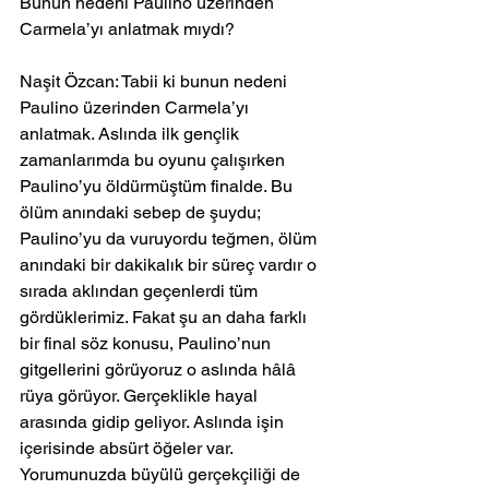
Bunun nedeni Paulino üzerinden 
Carmela’yı anlatmak mıydı?
Naşit Özcan: Tabii ki bunun nedeni 
Paulino üzerinden Carmela’yı 
anlatmak. Aslında ilk gençlik 
zamanlarımda bu oyunu çalışırken 
Paulino’yu öldürmüştüm finalde. Bu 
ölüm anındaki sebep de şuydu; 
Paulino’yu da vuruyordu teğmen, ölüm 
anındaki bir dakikalık bir süreç vardır o 
sırada aklından geçenlerdi tüm 
gördüklerimiz. Fakat şu an daha farklı 
bir final söz konusu, Paulino’nun 
gitgellerini görüyoruz o aslında hâlâ 
rüya görüyor. Gerçeklikle hayal 
arasında gidip geliyor. Aslında işin 
içerisinde absürt öğeler var.
Yorumunuzda büyülü gerçekçiliği de 